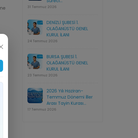
Süreci...
31 Temmuz 2026
ine
DENİZLİ ŞUBESİ 1.
e
OLAĞANÜSTÜ GENEL
KURUL İLANI
24 Temmuz 2026
BURSA ŞUBESİ 1.
OLAĞANÜSTÜ GENEL
KURUL İLANI
23 Temmuz 2026
2026 Yılı Haziran-
Temmuz Dönemi İller
Arası Tayin Kurası...
17 Temmuz 2026