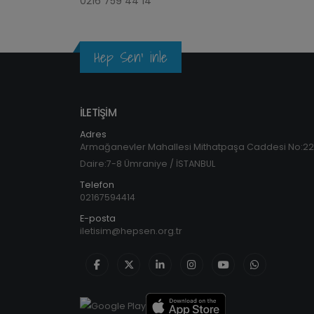
0216 759 44 14
Hep Sen' inle
İLETİŞİM
Adres
Armağanevler Mahallesi Mithatpaşa Caddesi No:2
Daire:7-8 Ümraniye / İSTANBUL
Telefon
02167594414
E-posta
iletisim@hepsen.org.tr