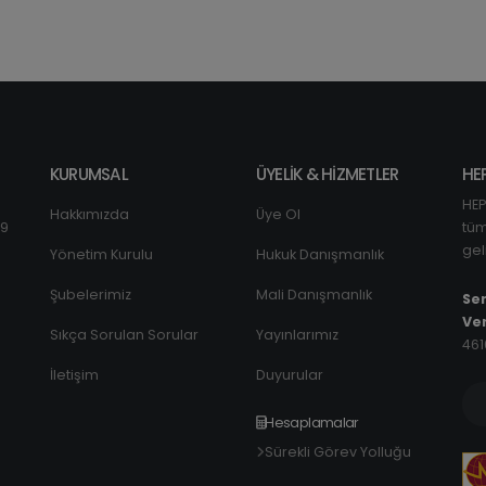
KURUMSAL
ÜYELİK & HİZMETLER
HE
HEP
Hakkımızda
Üye Ol
29
tüm
gel
Yönetim Kurulu
Hukuk Danışmanlık
Şubelerimiz
Mali Danışmanlık
Sen
Ver
Sıkça Sorulan Sorular
Yayınlarımız
461
İletişim
Duyurular
Hesaplamalar
Sürekli Görev Yolluğu