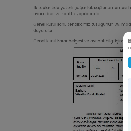
İlk toplantıda yeterli çoğunluk sağlanamaması ha
aynı adres ve saatte yapılacaktır.
Genel kurul ilanı, sendikamız tüzüğünün 35. m
duyurulur.
Genel kurul karar belgesi ve ayrıntılı bilgi için:
HE