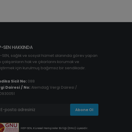
P-SEN HAKKINDA
-SEN, sağlık ve sosyal hizmet alanında görev yapan
 çalışanların hak ve çıkarlarını korumak ve
iştirmek için kurulmuş bağımsız bir sendikadır.
dika Sicil No:
088
gi Dairesi / No:
Alemdağ Vergi Dairesi /
0930051
Abone Ol
HEP-SEN, Küresel Hemşireler Birliği (GNU) üyesidir.