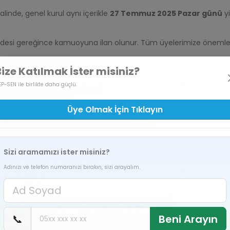
linde, genel kurul aynı içerikle
27 Temmuz 2025 Pazar günü
y
addesi gereğince kamuoyuna ilan olunur. Tüm üyelerimize öneml
Bize Katılmak İster misiniz?
P-SEN ile birlikte daha güçlü.
Üye Olmak İçin Tıklayın
Sizi aramamızı ister misiniz?
Adınızı ve telefon numaranızı bırakın, sizi arayalım.
📞
Beni Arayın