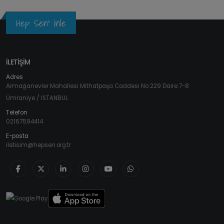
Hep Sen' inle
İLETİŞİM
Adres
Armağanevler Mahallesi Mithatpaşa Caddesi No:229 Daire:7-8
Ümraniye / İSTANBUL
Telefon
02167594414
E-posta
iletisim@hepsen.org.tr