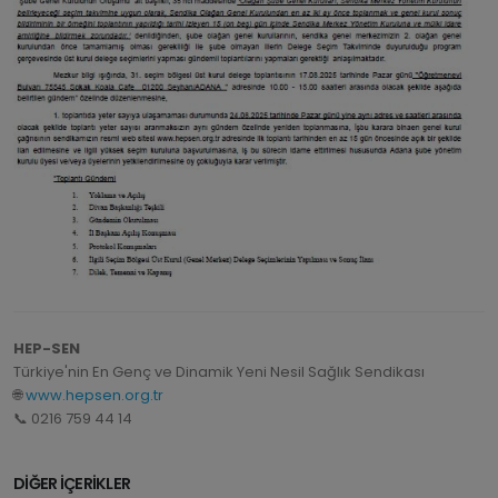
HEP-SEN
Türkiye'nin En Genç ve Dinamik Yeni Nesil Sağlık Sendikası
🌐
www.hepsen.org.tr
📞 0216 759 44 14
DİĞER İÇERİKLER