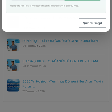
ENFLASYON ORANLARI:...
02 Ağustos 2026
Göndererek iletişime geçilmesini kabul etmiş olursunuz.
YÖK İdari Personel İçin Karşılıklı Naklen Atanma
Süreci...
Şimdi Değil
31 Temmuz 2026
DENİZLİ ŞUBESİ 1. OLAĞANÜSTÜ GENEL KURUL İLANI
24 Temmuz 2026
BURSA ŞUBESİ 1. OLAĞANÜSTÜ GENEL KURUL İLANI
23 Temmuz 2026
2026 Yılı Haziran-Temmuz Dönemi İller Arası Tayin
Kurası...
17 Temmuz 2026