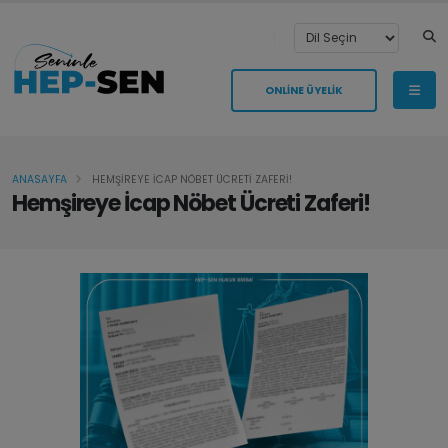
ONLİNE ÜYELİK
ANASAYFA
HEMŞİREYE İCAP NÖBET ÜCRETİ ZAFERİ!
Hemşireye İcap Nöbet Ücreti Zaferi!