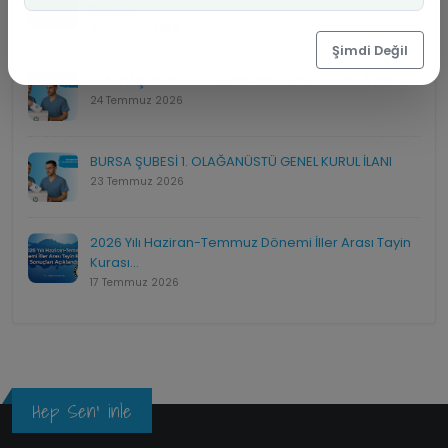
Süreci...
31 Temmuz 2026
Şimdi Değil
DENİZLİ ŞUBESİ 1. OLAĞANÜSTÜ GENEL KURUL İLANI
24 Temmuz 2026
BURSA ŞUBESİ 1. OLAĞANÜSTÜ GENEL KURUL İLANI
23 Temmuz 2026
2026 Yılı Haziran-Temmuz Dönemi İller Arası Tayin
Kurası...
17 Temmuz 2026
Hep Sen' inle