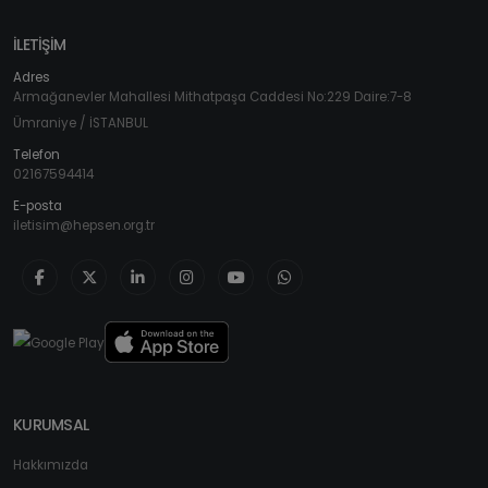
İLETİŞİM
Adres
Armağanevler Mahallesi Mithatpaşa Caddesi No:229 Daire:7-8
Ümraniye / İSTANBUL
Telefon
02167594414
E-posta
iletisim@hepsen.org.tr
KURUMSAL
Hakkımızda