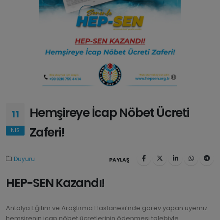
Hemşireye İcap Nöbet Ücreti
11
Zaferi!
NIS
Duyuru
PAYLAŞ
HEP-SEN Kazandı!
Antalya Eğitim ve Araştırma Hastanesi’nde görev yapan üyemiz
hemşirenin icap nöbet ücretlerinin ödenmesi talebiyle