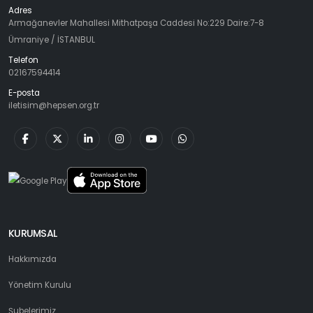
Adres
Armağanevler Mahallesi Mithatpaşa Caddesi No:229 Daire:7-8
Ümraniye / İSTANBUL
Telefon
02167594414
E-posta
iletisim@hepsen.org.tr
KURUMSAL
Hakkımızda
Yönetim Kurulu
Şubelerimiz