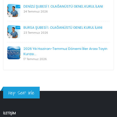
DENİZLİ ŞUBESİ 1. OLAĞANÜSTÜ GENEL KURUL İLANI
24 Temmuz 2026
BURSA ŞUBESİ 1. OLAĞANÜSTÜ GENEL KURUL İLANI
23 Temmuz 2026
2026 Yılı Haziran-Temmuz Dönemi İller Arası Tayin
Kurası...
17 Temmuz 2026
Hep Sen' inle
İLETİŞİM