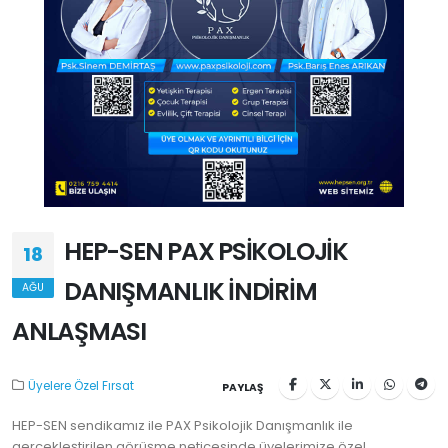
HEP-SEN PAX PSİKOLOJİK
18
DANIŞMANLIK İNDİRİM
AĞU
ANLAŞMASI
Üyelere Özel Fırsat
PAYLAŞ
HEP-SEN sendikamız ile PAX Psikolojik Danışmanlık ile
gerçekleştirilen görüşme neticesinde üyelerimize özel